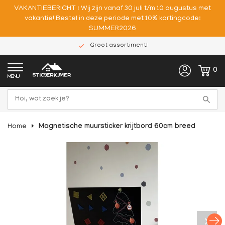
VAKANTIEBERICHT : Wij zijn vanaf 30 juli t/m 10 augustus met
vakantie! Bestel in deze periode met 10% kortingcode:
SUMMER2026
Groot assortiment!
0
MENU
Home
Magnetische muursticker krijtbord 60cm breed