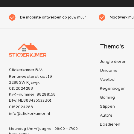
De mooiste ontwerpen op jouw muur
Maatwerk muu
Thema's
Jungle dieren
Stickerkamer B.V.
Unicorns
Rentmeesterstraat 19
Voetbal
2288GW Rijswijk
0152024288
Regenbogen
KvK-nummer: 98299158
Gaming
Btw: NL868435533B01
Stippen
0152024288
info@stickerkamer.nl
Auto's
Bosdieren
Maandag t/m vrijdag van 09:00 - 17:00