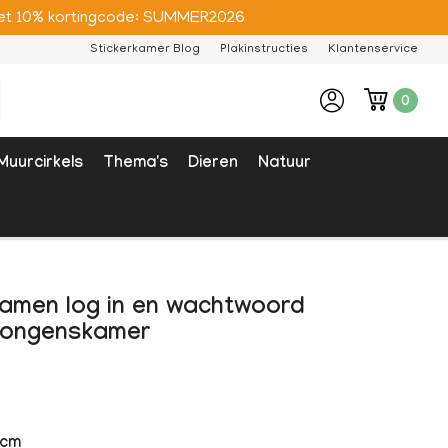
e met 10% kortingcode: SUMMER2026
Stickerkamer Blog
Plakinstructies
Klantenservice
0
Muurcirkels
Thema's
Dieren
Natuur
gamen log in en wachtwoord
jongenskamer
5cm