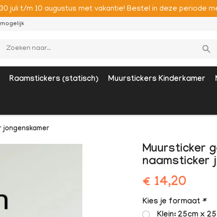
 30 juli t/m 10 augustus met vakantie! Bestel in deze period
mogelijk
Raamstickers (statisch)
Muurstickers Kinderkamer
r jongenskamer
Muursticker 
naamsticker 
€ 14,20
Kies je formaat
*
Klein: 25cm x 2