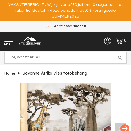
VAKANTIEBERICHT : Wij zijn vanaf 30 juli t/m 10 augustus met
vakantie! Bestel in deze periode met 10% kortingcode:
SUMMER2026
Groot assortiment!
0
MENU
Home
Savanne Afrika vlies fotobehang