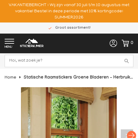
VAKANTIEBERICHT : Wij zijn vanaf 30 juli t/m 10 augustus met
vakantie! Bestel in deze periode met 10% kortingcode:
SUMMER2026
Hoge kwaliteit
0
MENU
Home
Statische Raamstickers Groene Bladeren – Herbruikbare Decoratieve Glasstickers Zonder Lijm voor Woonkamer & Slaapkamer