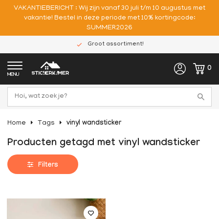
VAKANTIEBERICHT : Wij zijn vanaf 30 juli t/m 10 augustus met
vakantie! Bestel in deze periode met 10% kortingcode:
SUMMER2026
Groot assortiment!
0
MENU
Home
Tags
vinyl wandsticker
Producten getagd met vinyl wandsticker
Filters