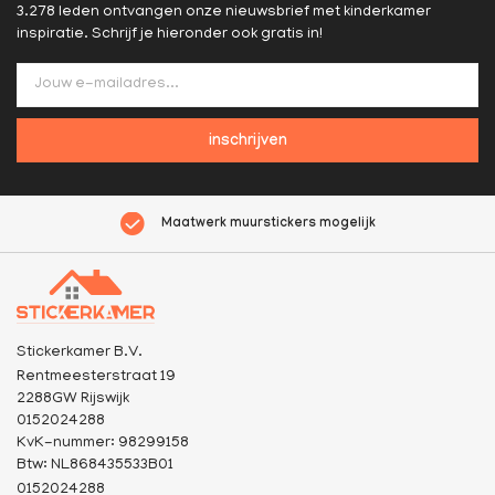
3.278 leden ontvangen onze nieuwsbrief met kinderkamer
inspiratie. Schrijf je hieronder ook gratis in!
inschrijven
Maatwerk muurstickers mogelijk
Stickerkamer B.V.
Rentmeesterstraat 19
2288GW Rijswijk
0152024288
KvK-nummer: 98299158
Btw: NL868435533B01
0152024288