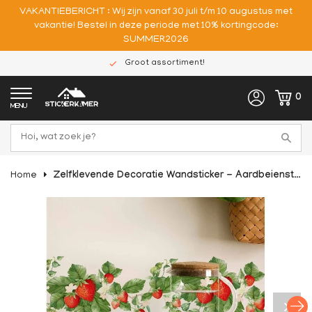
VAKANTIEBERICHT : Wij zijn vanaf 30 juli t/m 10 augustus met
vakantie! Bestel in deze periode met 10% kortingcode:
SUMMER2026
Groot assortiment!
0
MENU
Home
Zelfklevende Decoratie Wandsticker - Aardbeienstrook