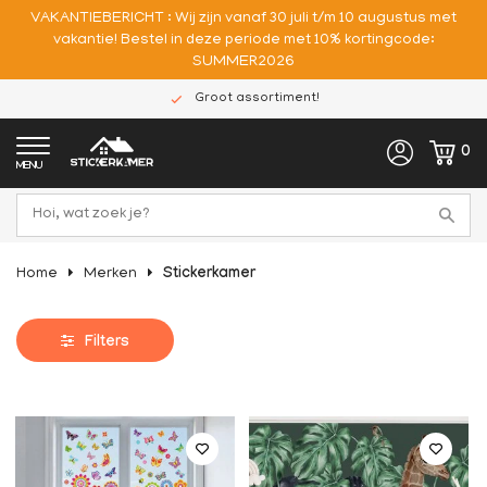
VAKANTIEBERICHT : Wij zijn vanaf 30 juli t/m 10 augustus met
vakantie! Bestel in deze periode met 10% kortingcode:
SUMMER2026
Groot assortiment!
0
MENU
Home
Merken
Stickerkamer
Filters